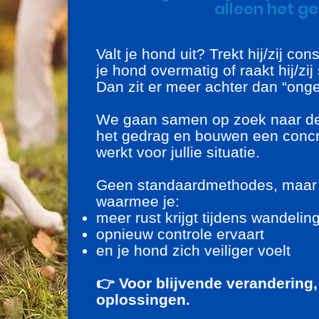
alleen het g
Valt je hond uit? Trekt hij/zij con
je hond overmatig of raakt hij/zi
Dan zit er meer achter dan “on
We gaan samen op zoek naar de
het gedrag en bouwen een concr
werkt voor jullie situatie.
Geen standaardmethodes, maar
waarmee je:
meer rust krijgt tijdens wandelin
opnieuw controle ervaart
en je hond zich veiliger voelt
👉 Voor blijvende verandering, n
oplossingen.