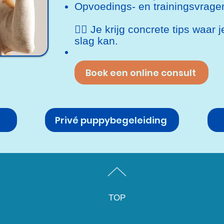
Opvoedings- en trainingsvrage
👉🏼 Je krijg concrete tips waa
slag kan.
Boek een online consult
Privé puppybegeleiding
TOP