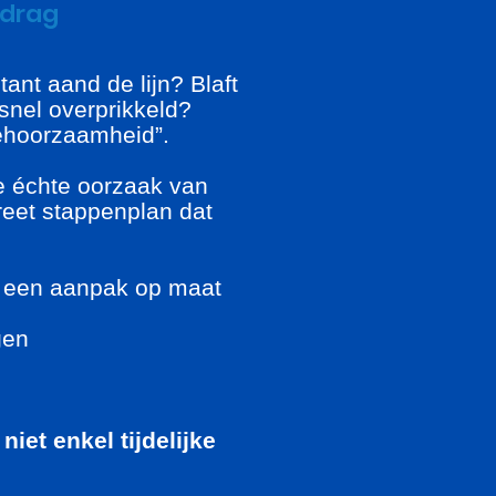
edrag
stant aand de lijn? Blaft
j snel overprikkeld?
gehoorzaamheid”.
 échte oorzaak van
eet stappenplan dat
 een aanpak op maat
gen
iet enkel tijdelijke