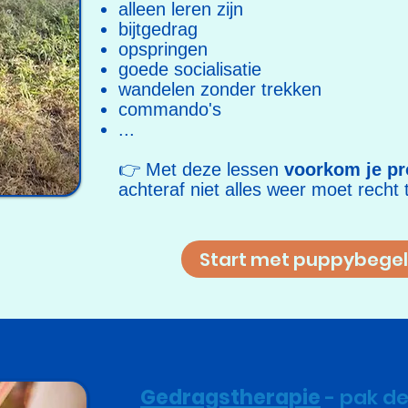
alleen leren zijn
bijtgedrag
opspringen
goede socialisatie
wandelen zonder trekken
commando's
...​
👉 Met deze lessen
voorkom je p
achteraf niet alles weer moet recht
Start met puppybegel
Gedragstherapie
- pak de