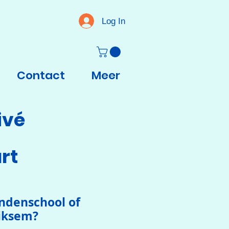
Log In
Contact
Meer
ivé
rt
ndenschool of
iksem?