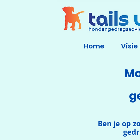
Home
Visie
Mo
g
Ben je op 
gedr