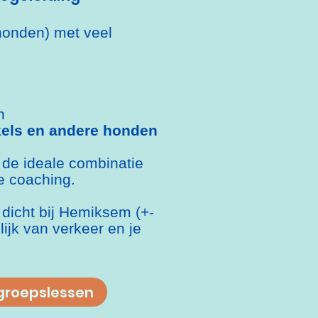
honden) met veel
n
els en andere honden
 d
e ideale combinatie
le coaching.
 dicht bij Hemiksem (+-
lijk van verkeer en je
 groepslessen