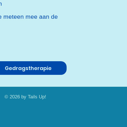
n
r je meteen mee aan de
Gedragstherapie
© 2026
by Tails Up!