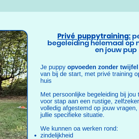
Privé puppytraining:
p
begeleiding helemaal op 
en jouw pup
Je puppy
opvoeden zonder twijfel 
van bij de start, met privé training o
huis
in Aartselaar
Met persoonlijke begeleiding bij jo
voor stap aan een rustige, zelfzeke
volledig afgestemd op jouw vragen,
jullie specifieke situatie.
We kunnen oa werken rond:
zindelijkheid