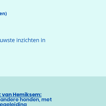
en)
uwste inzichten in
rt van Hemiksem:
 andere honden, met
begeleidi
ng