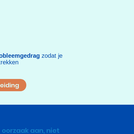
robleemgedrag
zodat je
 trekken
eiding
 oorzaak aan, niet