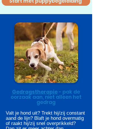
Start met puppybegeleiding
Gedragstherapie
- pak de
oorzaak aan, niet alleen het
gedrag
Valt je hond uit? Trekt hij/zij constant
aand de lijn? Blaft je hond overmatig
of raakt hij/zij snel overprikkeld?
Dan zit er meer achter dan