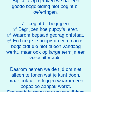
Bij Tails Up geloven we dat een
goede begeleiding niet begint bij
oefeningen.
Ze begint bij begrijpen.
✅ Begrijpen hoe puppy's leren.
✅ Waarom bepaald gedrag ontstaat.
✅ En hoe je je puppy op een manier
begeleidt die niet alleen vandaag
werkt, maar ook op lange termijn een
verschil maakt.
Daarom nemen we de tijd om niet
alleen te tonen wat je kunt doen,
maar ook uit te leggen waarom een
bepaalde aanpak werkt.
Dat geeft je meer vertrouwen tijdens
de opvoeding én helpt je om ook
toekomstige uitdagingen zelfstandig
aan te pakken.​
We kiezen voor wetenschap, niet
voor tradities