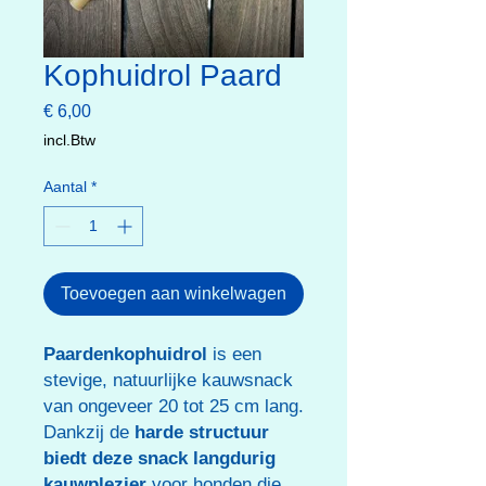
Kophuidrol Paard
Prijs
€ 6,00
incl.Btw
Aantal
*
Toevoegen aan winkelwagen
Paardenkophuidrol
is een
stevige, natuurlijke kauwsnack
van ongeveer 20 tot 25 cm lang.
Dankzij de
harde structuur
biedt deze snack langdurig
kauwplezier
voor honden die