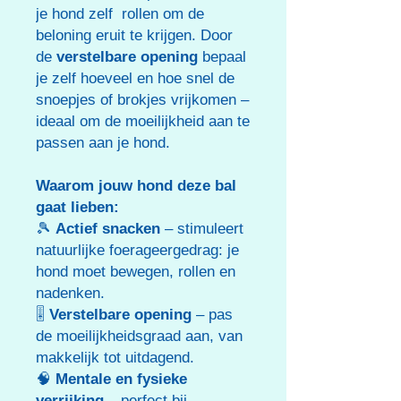
je hond zelf rollen om de
beloning eruit te krijgen. Door
de
verstelbare opening
bepaal
je zelf hoeveel en hoe snel de
snoepjes of brokjes vrijkomen –
ideaal om de moeilijkheid aan te
passen aan je hond.
Waarom jouw hond deze bal
gaat lieben:
🎾
Actief snacken
– stimuleert
natuurlijke foerageergedrag: je
hond moet bewegen, rollen en
nadenken.
🎚️
Verstelbare opening
– pas
de moeilijkheidsgraad aan, van
makkelijk tot uitdagend.
🧠
Mentale en fysieke
verrijking
– perfect bij