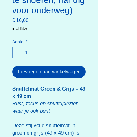
te snoeren, handig
voor onderweg)
Prijs
€ 16,00
incl.Btw
Aantal
*
Toevoegen aan winkelwagen
Snuffelmat Groen & Grijs – 49
x 49 cm
Rust, focus en snuffelplezier –
waar je ook bent
Deze stijlvolle snuffelmat in
groen en grijs (49 x 49 cm) is