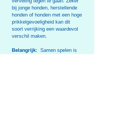
verveling tegen te gaan. Zeker
bij jonge honden, herstellende
honden of honden met een hoge
prikkelgevoeligheid kan dit
soort verrijking een waardevol
verschil maken.
Belangrijk:
Samen spelen is
leuker én veiliger 🐾 Onze
producten zijn bedoeld om
samen van te genieten. Laat je
hond niet alleen tijdens het
spelen. Toezicht houden en
samen spelen is niet alleen
veiliger, maar versterkt ook
jullie band.
Dit speelgoed is geschikt voor
honden, niet voor kinderen.