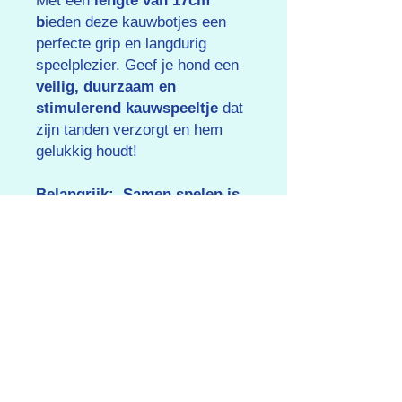
Met een
lengte van 17cm
b
ieden deze kauwbotjes een
perfecte grip en langdurig
speelplezier. Geef je hond een
veilig, duurzaam en
stimulerend kauwspeeltje
dat
zijn tanden verzorgt en hem
gelukkig houdt!
Belangrijk:
Samen spelen is
leuker én veiliger
🐾 Onze
producten zijn bedoeld om
samen van te genieten. Laat je
hond niet alleen tijdens het
spelen. Toezicht houden en
samen spelen is niet alleen
veiliger, maar versterkt
ook jullie band.
Dit speelgoed is geschikt voor