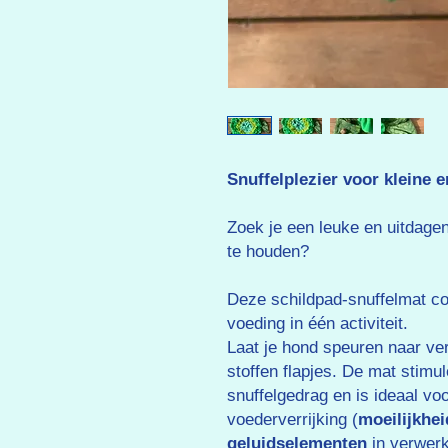
Snuffelplezier voor kleine
Zoek je een leuke en uitdage
te houden?
Deze schildpad-snuffelmat c
voeding in één activiteit.
Laat je hond speuren naar ve
stoffen flapjes. De mat stimul
snuffelgedrag en is ideaal v
voederverrijking (
moeilijkhe
geluidselementen
in verwerkt