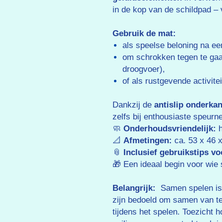
in de kop van de schildpad – 
Gebruik de mat:
als speelse beloning na ee
om schrokken tegen te gaan
droogvoer),
of als rustgevende activitei
Dankzij de
antislip onderkan
zelfs bij enthousiaste speurn
🧼
Onderhoudsvriendelijk:
h
📐
Afmetingen:
ca. 53 x 46 
📎
Inclusief gebruikstips vo
🎁 Een ideaal begin voor wie
Belangrijk:
Samen spelen is 
zijn bedoeld om samen van te 
tijdens het spelen. Toezicht 