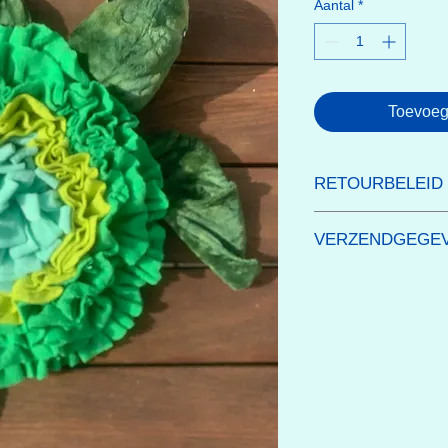
Aantal
*
Toevoeg
RETOURBELEID
Hoe werkt retourner
VERZENDGEGE
Gratis levering vana
Voor aankopen lager 
Levering aan hu
afhalen in een
pi
afhalen op onze
l