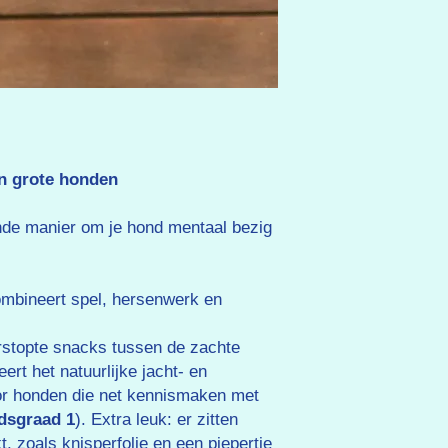
 en grote honden
nde manier om je hond mentaal bezig
ombineert spel, hersenwerk en
rstopte snacks tussen de zachte
eert het natuurlijke jacht- en
oor honden die net kennismaken met
idsgraad 1
). Extra leuk: er zitten
, zoals knisperfolie en een piepertje