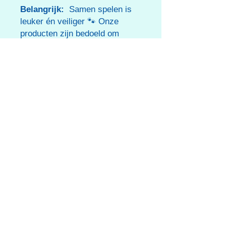
Belangrijk:
Samen spelen is
leuker én veiliger 🐾 Onze
producten zijn bedoeld om
samen van te genieten. Laat je
hond niet alleen tijdens het
spelen. Toezicht houden en
samen spelen is niet alleen
veiliger, maar versterkt ook
jullie band.
Dit speelgoed is geschikt voor
honden, niet voor kinderen.
RETOURBELEID
Hoe werkt retourneren?
VERZENDGEGEVENS
Gratis levering vanaf 50€.
Voor aankopen lager dan 50€ kan je