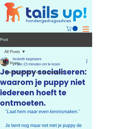
Post
All Posts
liesbeth kegelaers
All Posts
27 jun
23 minuten om te lezen
Je puppy socialiseren:
Voedselverrijking en hersenwerk
waarom je puppy niet
iedereen hoeft te
ontmoeten.
"Laat hem maar even kennismaken."
Je bent nog maar net met je puppy de 