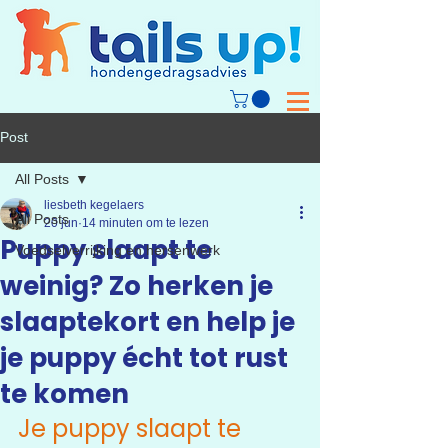
Post
All Posts
liesbeth kegelaers
All Posts
20 jun
14 minuten om te lezen
Puppy slaapt te
Voedselverrijking en hersenwerk
weinig? Zo herken je
slaaptekort en help je
je puppy écht tot rust
te komen
Je puppy slaapt te 